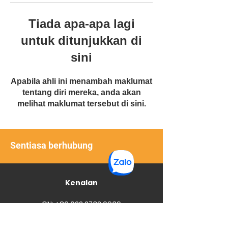
Tiada apa-apa lagi
untuk ditunjukkan di
sini
Apabila ahli ini menambah maklumat
tentang diri mereka, anda akan
melihat maklumat tersebut di sini.
Sentiasa berhubung
Kenalan
CN:
+86 022 2732 0939
Forintech,
https://sea.forintech.com
,
www.sea.forintech.com
,
SG:
+65 8132 3868
senarai yg panjang lebar PU, konkrit PU, lantai, mortar,
epoksi, forincrete, poliuretana, lantai industri, lantai epoksi,
VN:
+84 968 729 157