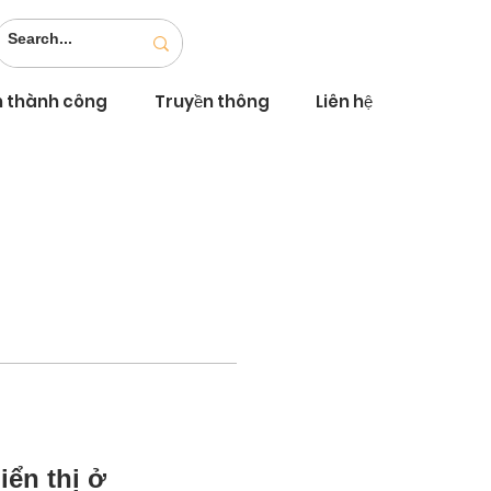
n thành công
Truyền thông
Liên hệ
iển thị ở