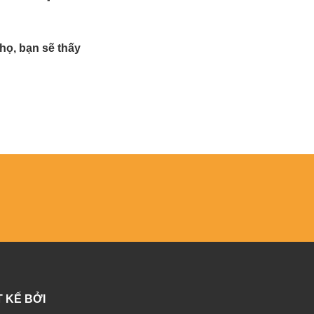
 họ, bạn sẽ thấy
T KẾ BỞI