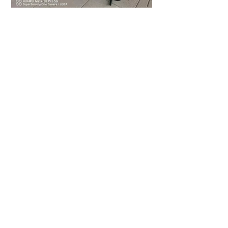
上一
页
下一页
关注我们
接触
中国:
+86 022 2732 0939
福林科技,
https://sea.forintech.com
,
www.sea.forintech.com
,
新加坡:
+65 8132 3868
PU砂浆、PU混凝土、地板、砂浆、环氧树脂、混凝土、聚氨
酯、工业地坪、环氧地坪、
越南: +84
968 729 157
enquiry@forintech.com
设计者：