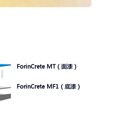
ForinCrete MT（面漆）
ForinCrete MF1（底漆）