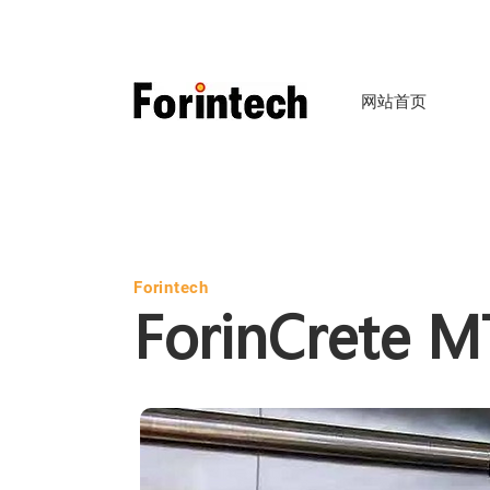
网站首页
Forintech
ForinCr
ete
M