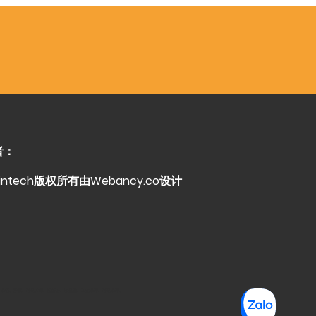
者：
rintech版权所有由Webancy.co设计
土、地板、砂浆、环氧树脂、混凝土、聚氨酯、工业地坪、环氧地坪、