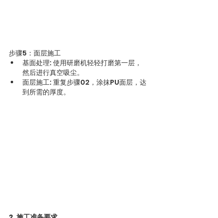
步骤5：面层施工
基面处理: 使用研磨机轻轻打磨第一层，
然后进行真空吸尘。
面层施工: 重复步骤02，涂抹PU面层，达
到所需的厚度。
2. 施工准备要求