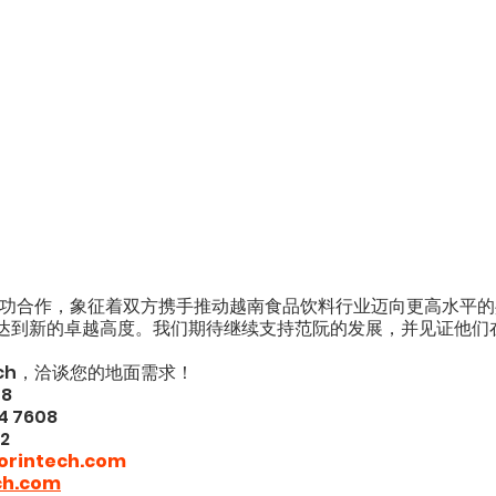
范阮的成功合作，象征着双方携手推动越南食品饮料行业迈向更高水平
达到新的卓越高度。我们期待继续支持范阮的发展，并见证他们
tech，洽谈您的地面需求！
8 
 7608 
2 
rintech.com
ch.com