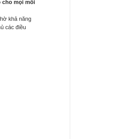
o cho mọi môi 
nhờ khả năng 
hủ các điều 