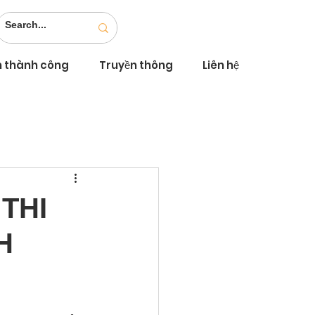
n thành công
Truyền thông
Liên hệ
THI
H