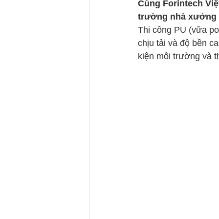
Cùng Forintech Việ
trường nhà xưởng 
Thi công PU (vữa po
chịu tải và độ bền ca
kiện môi trường và t