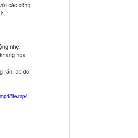
với các công 
nh.
động nhẹ.
 kháng hóa 
g rắn, do đó 
mp4/file.mp4