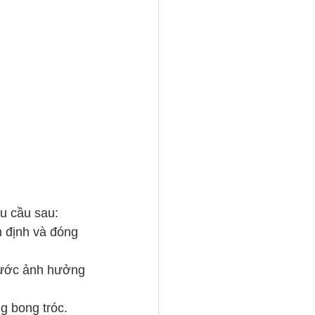
u cầu sau:
 định và đóng 
nước ảnh hưởng 
g bong tróc.