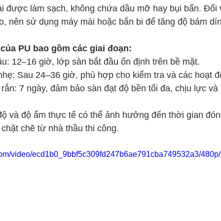
i được làm sạch, không chứa dầu mỡ hay bụi bẩn. Đối 
ao, nên sử dụng máy mài hoặc bắn bi để tăng độ bám dí
 của PU bao gồm các giai đoạn:
u: 12–16 giờ, lớp sàn bắt đầu ổn định trên bề mặt.
 nhẹ: Sau 24–36 giờ, phù hợp cho kiểm tra và các hoạt 
rắn: 7 ngày, đảm bảo sàn đạt độ bền tối đa, chịu lực và
 độ và độ ẩm thực tế có thể ảnh hưởng đến thời gian đón
chặt chẽ từ nhà thầu thi công.
ic.com/video/ecd1b0_9bbf5c309fd247b6ae791cba749532a3/480p/