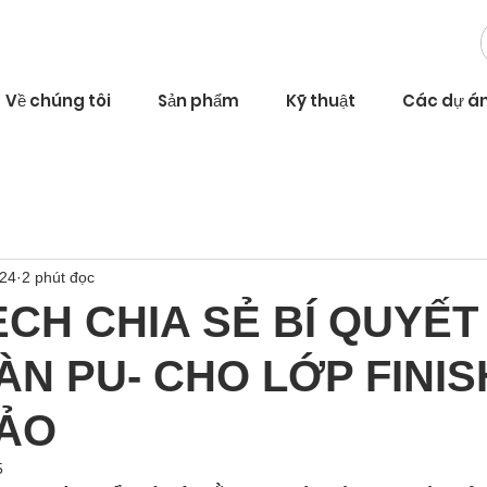
Về chúng tôi
Sản phẩm
Kỹ thuật
Các dự á
024
2 phút đọc
CH CHIA SẺ BÍ QUYẾT 
N PU- CHO LỚP FINIS
ẢO
5