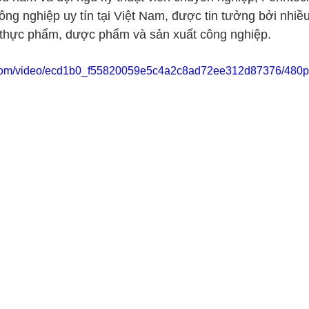
công nghiệp uy tín tại Việt Nam, được tin tưởng bởi nhiề
 thực phẩm, dược phẩm và sản xuất công nghiệp.
ic.com/video/ecd1b0_f55820059e5c4a2c8ad72ee312d87376/480p