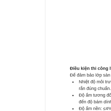
Điều kiện thi công 
Để đảm bảo lớp sàn 
Nhiệt độ môi tr
rắn đúng chuẩn.
Độ ẩm tương đối
đến độ bám dín
Độ ẩm nền: ≤4%,