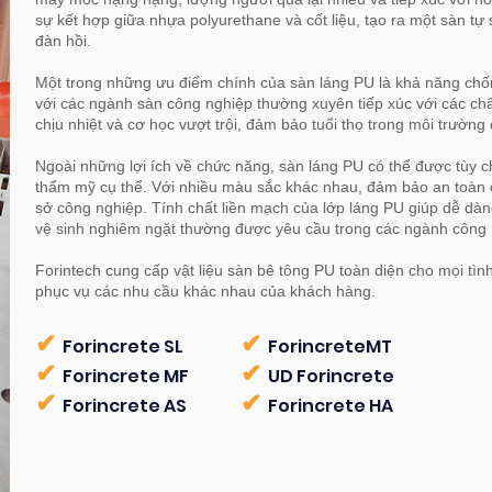
sự kết hợp giữa nhựa polyurethane và cốt liệu, tạo ra một sàn t
đàn hồi.
Một trong những ưu điểm chính của sàn láng PU là khả năng chống
với các ngành sàn công nghiệp thường xuyên tiếp xúc với các ch
chịu nhiệt và cơ học vượt trội, đảm bảo tuổi thọ trong môi trường
Ngoài những lợi ích về chức năng, sàn láng PU có thể được tùy 
thẩm mỹ cụ thể. Với nhiều màu sắc khác nhau, đảm bảo an toàn
sở công nghiệp. Tính chất liền mạch của lớp láng PU giúp dễ dàng
vệ sinh nghiêm ngặt thường được yêu cầu trong các ngành công
Forintech cung cấp vật liệu sàn bê tông PU toàn diện cho mọi t
phục vụ các nhu cầu khác nhau của khách hàng.
✔
✔
Forincret
e S
L
Forincret
e
M
T
✔
✔
Forincrete MF
UD Forincrete
✔
✔
Forincrete AS
Forincrete HA