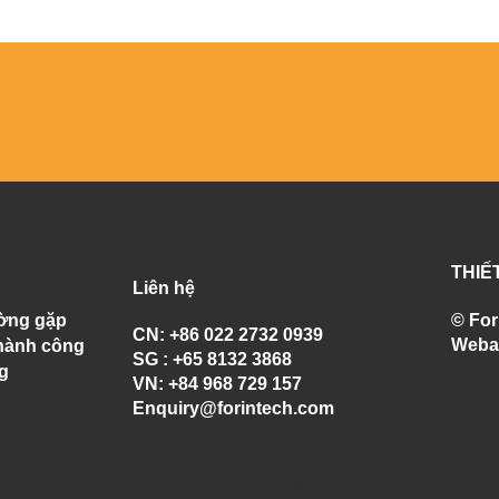
THIẾ
Liên hệ
ường gặp
© For
CN: +86 022 2732 0939
Weba
hành công
SG : +65 8132 3868
g
VN: +84 968 729 157
Enquiry@forintech.com
Forintech,
https://sea.forintech.com
,
www.sea.forintech.com
, Lớp nền PU, bê tông PU, s