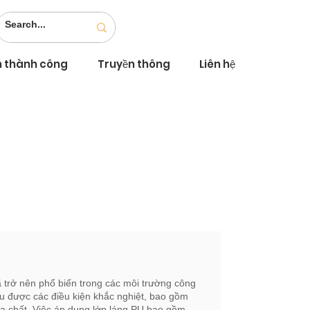
n thành công
Truyền thông
Liên hệ
ã trở nên phổ biến trong các môi trường công
u được các điều kiện khắc nghiệt, bao gồm
óa chất. Việc áp dụng lớp láng PU bao gồm