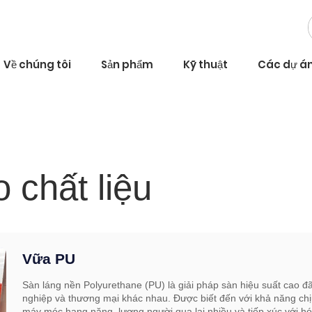
Về chúng tôi
Sản phẩm
Kỹ thuật
Các dự á
 chất liệu
Vữa PU
Sàn láng nền Polyurethane (PU) là giải pháp sàn hiệu suất cao đ
nghiệp và thương mại khác nhau. Được biết đến với khả năng chị
máy móc hạng nặng, lượng người qua lại nhiều và tiếp xúc với h