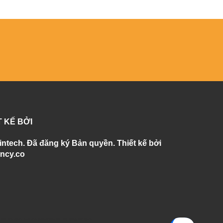
T KẾ BỞI
intech. Đã đăng ký Bản quyền. Thiết kế bởi
ncy.co
àn, vữa, epoxy, forincrete, polyurethane, sàn công nghiệp, sàn epoxy,