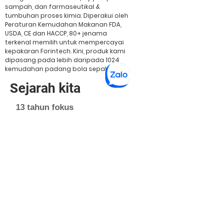
sampah, dan farmaseutikal &
tumbuhan proses kimia. Diperakui oleh
Peraturan Kemudahan Makanan FDA,
USDA, CE dan HACCP, 80+ jenama
terkenal memilih untuk mempercayai
kepakaran Forintech. Kini, produk kami
dipasang pada lebih daripada 1024
kemudahan padang bola sepak.
Sejarah kita
13 tahun fokus
Forintech memulakan perjalanannya
sebagai aplikator lantai epoksi pada
tahun 2001 apabila konsep lantai
industri mula-mula mendarat di China.
Pada tahun 2005, kami menghadapi
cabaran untuk menyampaikan projek
pengeluar bahan makanan Jepun
yang berprestij (RIKEN VITAMIN). Tiada
penyelesaian pada masa itu mampu
menahan proses cucian kimia dan
pembersihan wap yang kerap.