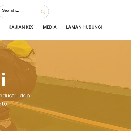
KAJIAN KES
MEDIA
LAMAN HUBUNGI
i
dustri, dan
ktor