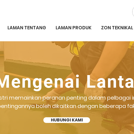
LAMAN TENTANG
LAMAN PRODUK
ZON TEKNIKAL
Mengenai Lanta
ustri memainkan peranan penting dalam pelbagai in
entingannya boleh dikaitkan dengan beberapa fa
HUBUNGI KAMI