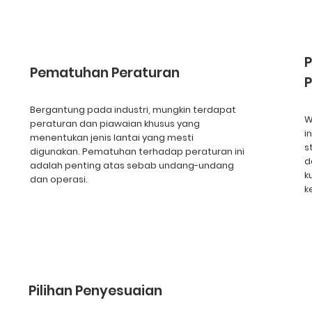
P
Pematuhan Peraturan
Bergantung pada industri, mungkin terdapat
W
peraturan dan piawaian khusus yang
i
menentukan jenis lantai yang mesti
s
digunakan. Pematuhan terhadap peraturan ini
d
adalah penting atas sebab undang-undang
k
dan operasi.
k
Pilihan Penyesuaian