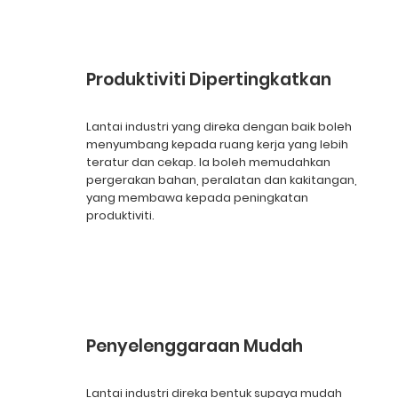
Produktiviti Dipertingkatkan
Lantai industri yang direka dengan baik boleh
menyumbang kepada ruang kerja yang lebih
teratur dan cekap. Ia boleh memudahkan
pergerakan bahan, peralatan dan kakitangan,
yang membawa kepada peningkatan
produktiviti.
Penyelenggaraan Mudah
Lantai industri direka bentuk supaya mudah