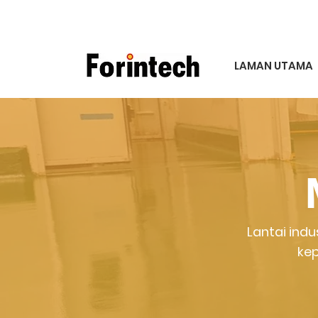
LAMAN UTAMA
Lantai ind
kep