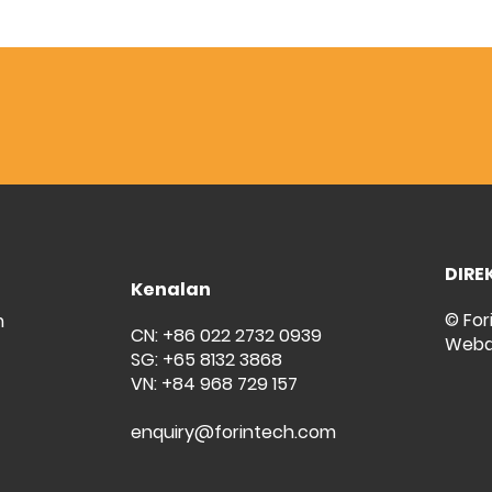
DIRE
Kenalan
© For
m
CN: +86 022 2732 0939
Weba
SG: +65 8132 3868
VN: +84 968 729 157
enquiry@forintech.com