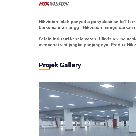
Hikvision ialah penyedia penyelesaian IoT t
berkemahiran tinggi, Hikvision mengeluarkan
Selain industri keselamatan, Hikvision meluas
mencapai visi jangka panjangnya. Produk Hik
Projek Gall
ery