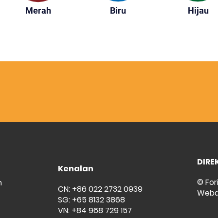
Merah
Biru
Hijau
DIRE
Kenalan
© For
m
CN: +86 022 2732 0939
Weba
SG: +65 8132 3868
VN: +84 968 729 157