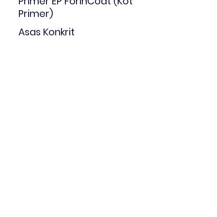
Primer EP ForinCoat (Kot
Primer)
Asas Konkrit