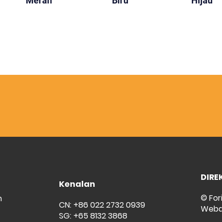
Merah
Biru
Hijau
DIRE
Kenalan
© For
m
CN: +86 022 2732 0939
Weba
SG: +65 8132 3868