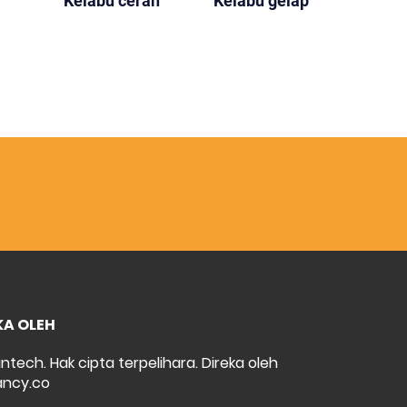
Kelabu cerah
Kelabu gelap
KA OLEH
intech. Hak cipta terpelihara. Direka oleh
ncy.co