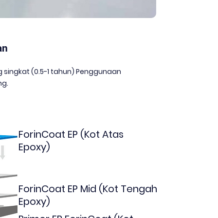
an
 singkat (0.5-1 tahun) Penggunaan
ng.
ForinCoat EP (Kot Atas
Epoxy)
ForinCoat EP Mid (Kot Tengah
Epoxy)