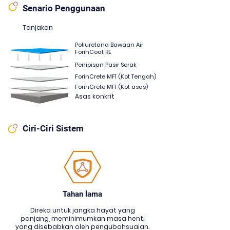
Senario Penggunaan
Tanjakan
Poliuretana Bawaan Air
ForinCoat RE
Penipisan Pasir Serak
ForinCrete MF1 (Kot Tengah)
ForinCrete MF1 (Kot asas)
Asas konkrit
Ciri-Ciri Sistem
Tahan lama
Direka untuk jangka hayat yang
panjang, meminimumkan masa henti
yang disebabkan oleh pengubahsuaian.