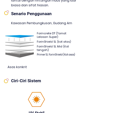
lantai dengan rintangan haus yang luar
biasa dan sifat hiasan.
Senario Penggunaan
Kawasan Pembungkusan, Gudang Am
Forincrete DT (Tamat
Lelasan Super)
ForinShield SL (kot atas)
ForinShield SL Mid (Kot
tengah)
Primer SL ForinShield (Kot asas)
Asas konkrit
Ciri-Ciri Sistem