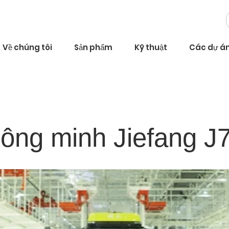
Về chúng tôi
Sản phẩm
Kỹ thuật
Các dự á
ông minh Jiefang J