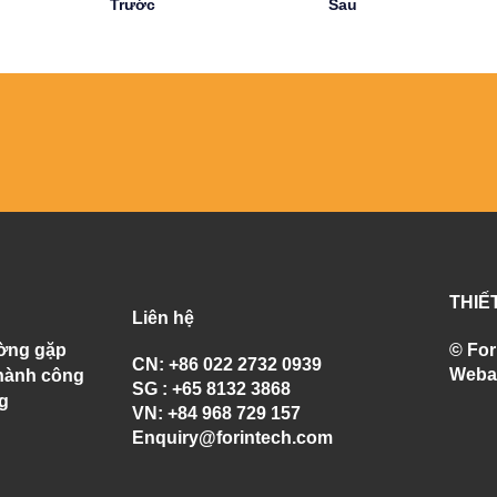
Trước
Sau
THIẾ
Liên hệ
ường gặp
© For
CN: +86 022 2732 0939
Weba
hành công
SG : +65 8132 3868
g
VN: +84 968 729 157
Enquiry@forintech.com