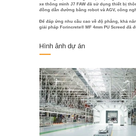
xe thông minh J7 FAW đã sử dụng thiết bị thô
đồng dẫn đường bằng robot và AGV, công nghệ
Để đáp ứng nhu cầu cao về độ phẳng, khả năn
giải pháp Forincrete® MF 4mm PU Screed đã đ
Hình ảnh dự án