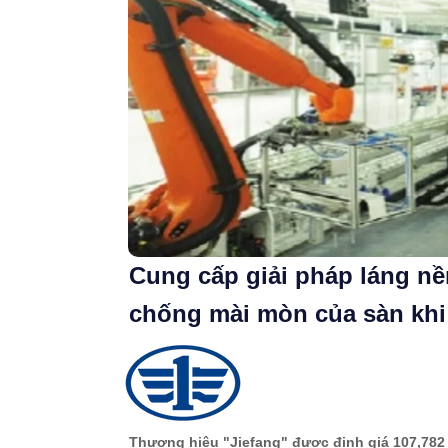
Cung cấp giải pháp láng nề
chống mài mòn của sàn khi
Thương hiệu "Jiefang" được định giá 107,782 