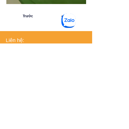
Trước
Sau
Liên hệ:
Liên hệ
CN:
+86 022 2732 0939
Forintech,
https://sea.forintech.com
,
www.sea.forintech.com
,
SG :
+65 8132 3868
Lớp nền PU, bê tông PU, sàn, vữa, epoxy, forincrete,
polyurethane, sàn công nghiệp, sàn epoxy,
VN:
+84 968 729 157
Enquiry@forintech.com
THIẾT KẾ BỞI
© Forintech. Đã đăng ký Bản quyền.