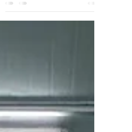
Mengubah ruang dengan ketepatan! 🏢✨
Saksikan juruteknik mahir kami dengan cekap
menggunakan bahan lantai ForinCrete PU
dengan trowel,...