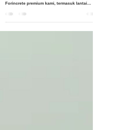
Kumpulan Forintech kita sedang beraksi! 🛠️
Bersedia untuk menggunakan bahan lantai
Forincrete premium kami, termasuk lantai
epoxy dan PU...