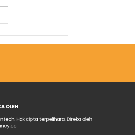
el Pakai Baik
KA OLEH
intech. Hak cipta terpelihara. Direka oleh
ncy.co