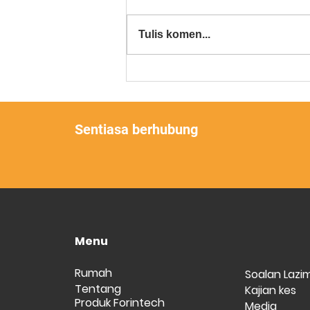
Tulis komen...
Evolusi dari Epoksi ke PU
(Poliuretana)
Sentiasa berhubung
Menu
Rumah
Soalan Lazi
Tentang
Kajian kes
Produk Forintech
Media