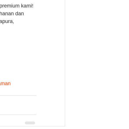
 premium kami! 
ahanan dan 
apura, 
aman