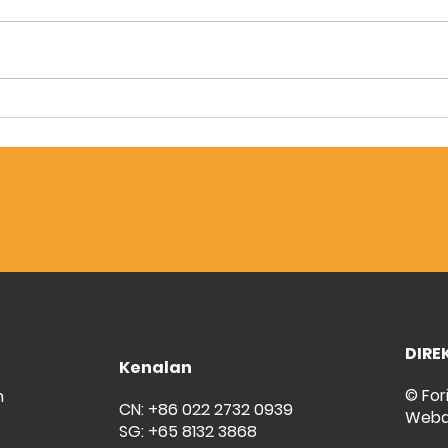
Trow
Bersedia untuk Sapukan
Lantai Kita
DIRE
Kenalan
© For
m
CN: +86 022 2732 0939
Weba
SG: +65 8132 3868