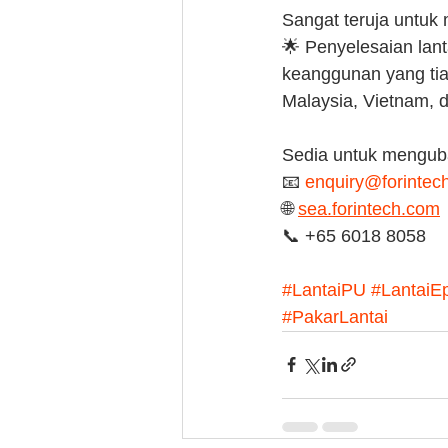
Sangat teruja untuk
🌟 Penyelesaian lant
keanggunan yang tia
Malaysia, Vietnam, 
Sedia untuk mengub
📧 
enquiry@forintec
🌐 
sea.forintech.com
📞 +65 6018 8058
#LantaiPU
#LantaiE
#PakarLantai